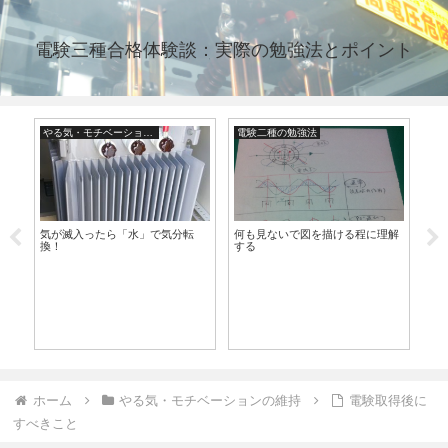
電験三種合格体験談：実際の勉強法とポイント
やる気・モチベーションの維持
電験二種の勉強法
気が滅入ったら「水」で気分転
何も見ないで図を描ける程に理解
ノ
換！
する
な
ホーム
やる気・モチベーションの維持
電験取得後に
すべきこと