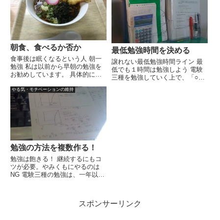
間に計算用紙が増えていきますよ
いぶ見やすくなったかな？ 中々
ね。 私も電験三種を合格するま
サイト更新に関して手が回りませ
でに使用した計算用紙は500枚...
んが、少しずつ更新していきま...
朝食、食べるか否か
最低勉強時間を決める
食事後は眠くなるという人 朝一
譲れない最低勉強時間ライン 最
勉強 私は以前から早朝の勉強を
低でも１時間は勉強しよう 電験
お勧めしています。 具体的には4
三種を勉強していく上で、「○時
～5時頃に起きて勉強をし、7時
間だけは絶対勉強する」という時
30分には会社を出て・・・とい
やる気・モチベーションの維持
間を決めて下さい。 これは、い
ったサイクルです。 私はこの生
かなる理由があろうとも絶対勉強
活を数年続けていましたが、朝起
しなくてはならない時間です。
きてすぐに勉強にとりかかると...
私の場合、これを３時間と設定
し...
勉強の方法を複数作る！
勉強は飽きる！ 継続するにもコ
ツが必要。やみくもにやるのは
NG 電験三種の勉強は、一年以上
に渡る長く地道な努力を続けて行
かざるを得ないものです。 世間
では、「3ヶ月で受かった！」と
スポンサーリンク
いった甘ぁ～いうたい文句で
DVDや辞典のような参考書を高