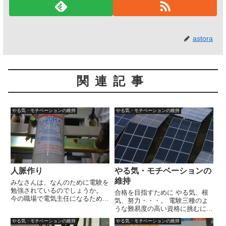
astora
関連記事
やる気・モチベーションの維持
やる気・モチベーションの維持
人脈作り
やる気・モチベーションの
維持
みなさんは、なんのために電験を
勉強されているのでしょうか。
合格を目指すために やる気、根
今の職場で電気主任になるため。
気、努力・・・。 電験三種のよ
給料アップの為。 転職のため。
うな難易度の高い資格に挑むにあ
単に技術向上のため。 私は転職
たり、根気強く努力を続けていく
やる気・モチベーションの維持
やる気・モチベーションの維持
のために電験取得を目指してきま
ことは必須と言わざるを得ませ