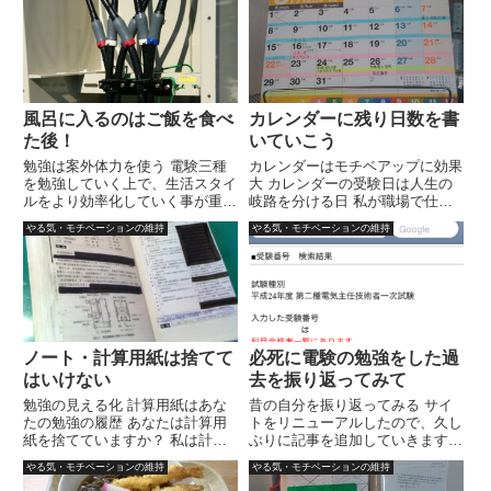
した。 三種に合格後、なかなか
ん。 このサイトで紹介した各種
良い職場に就職できた事で、...
の裏技・テクニックをもってして
も、それだけで合格するなどとい
う...
風呂に入るのはご飯を食べ
カレンダーに残り日数を書
た後！
いていこう
勉強は案外体力を使う 電験三種
カレンダーはモチベアップに効果
を勉強していく上で、生活スタイ
大 カレンダーの受験日は人生の
ルをより効率化していく事が重要
岐路を分ける日 私が職場で仕事
となります。 人間、頭が働かな
をしている時、いつもカレンダー
やる気・モチベーションの維持
やる気・モチベーションの維持
くなるのは、 ・疲労の溜まる午
を気にしていました。 というの
後 ・ご飯を食べた後 ・眠気が襲
も、職場で使用していたカレンダ
ってきている時 といった所で
ーには電験三種の試験日が書いて
す。 このうち、「ご飯を食べ
あったからです。 私は頻繁に
た...
カ...
ノート・計算用紙は捨てて
必死に電験の勉強をした過
はいけない
去を振り返ってみて
勉強の見える化 計算用紙はあな
昔の自分を振り返ってみる サイ
たの勉強の履歴 あなたは計算用
トをリニューアルしたので、久し
紙を捨てていますか？ 私は計算
ぶりに記事を追加していきます。
用紙は保存してあります。 電験
自作のブログツールから
やる気・モチベーションの維持
やる気・モチベーションの維持
三種は計算問題が多いので、瞬く
wordpressへと移行したので、だ